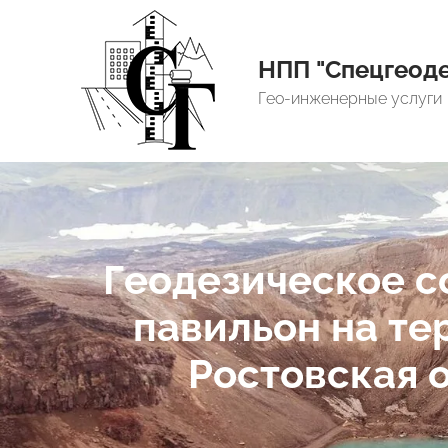
НПП "Спецгеоде
Гео-инженерные услуги
Геодезическое с
павильон на те
Ростовская об