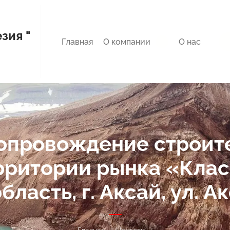
зия "
Главная
О компании
О нас
...
опровождение строит
рритории рынка «Клас
ласть, г. Аксай, ул. А